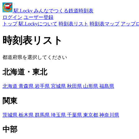
駅
.Locky
みんなでつくる鉄道時刻表
ログイン
ユーザー登録
トップ
駅.Lockyについて
時刻表リスト
時刻表マップ
アップ
時刻表リスト
都道府県を選択してください
北海道・東北
北海道
青森県
岩手県
宮城県
秋田県
山形県
福島県
関東
茨城県
栃木県
群馬県
埼玉県
千葉県
東京都
神奈川県
中部