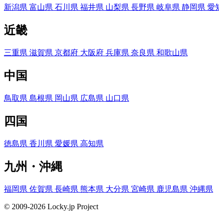
新潟県
富山県
石川県
福井県
山梨県
長野県
岐阜県
静岡県
愛
近畿
三重県
滋賀県
京都府
大阪府
兵庫県
奈良県
和歌山県
中国
鳥取県
島根県
岡山県
広島県
山口県
四国
徳島県
香川県
愛媛県
高知県
九州・沖縄
福岡県
佐賀県
長崎県
熊本県
大分県
宮崎県
鹿児島県
沖縄県
© 2009-2026 Locky.jp Project