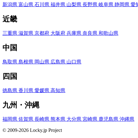
新潟県
富山県
石川県
福井県
山梨県
長野県
岐阜県
静岡県
愛
近畿
三重県
滋賀県
京都府
大阪府
兵庫県
奈良県
和歌山県
中国
鳥取県
島根県
岡山県
広島県
山口県
四国
徳島県
香川県
愛媛県
高知県
九州・沖縄
福岡県
佐賀県
長崎県
熊本県
大分県
宮崎県
鹿児島県
沖縄県
© 2009-2026 Locky.jp Project