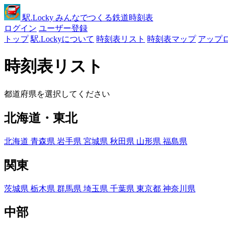
駅
.Locky
みんなでつくる鉄道時刻表
ログイン
ユーザー登録
トップ
駅.Lockyについて
時刻表リスト
時刻表マップ
アップ
時刻表リスト
都道府県を選択してください
北海道・東北
北海道
青森県
岩手県
宮城県
秋田県
山形県
福島県
関東
茨城県
栃木県
群馬県
埼玉県
千葉県
東京都
神奈川県
中部