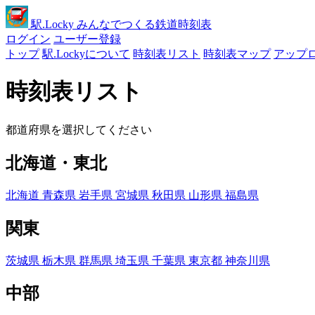
駅
.Locky
みんなでつくる鉄道時刻表
ログイン
ユーザー登録
トップ
駅.Lockyについて
時刻表リスト
時刻表マップ
アップ
時刻表リスト
都道府県を選択してください
北海道・東北
北海道
青森県
岩手県
宮城県
秋田県
山形県
福島県
関東
茨城県
栃木県
群馬県
埼玉県
千葉県
東京都
神奈川県
中部