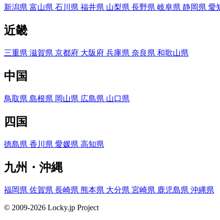
新潟県
富山県
石川県
福井県
山梨県
長野県
岐阜県
静岡県
愛
近畿
三重県
滋賀県
京都府
大阪府
兵庫県
奈良県
和歌山県
中国
鳥取県
島根県
岡山県
広島県
山口県
四国
徳島県
香川県
愛媛県
高知県
九州・沖縄
福岡県
佐賀県
長崎県
熊本県
大分県
宮崎県
鹿児島県
沖縄県
© 2009-2026 Locky.jp Project