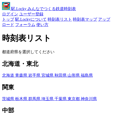
駅
.Locky
みんなでつくる鉄道時刻表
ログイン
ユーザー登録
トップ
駅.Lockyについて
時刻表リスト
時刻表マップ
アップ
ロード
フォーラム
使い方
時刻表リスト
都道府県を選択してください
北海道・東北
北海道
青森県
岩手県
宮城県
秋田県
山形県
福島県
関東
茨城県
栃木県
群馬県
埼玉県
千葉県
東京都
神奈川県
中部