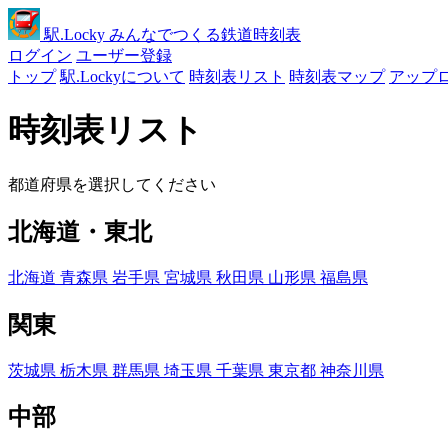
駅
.Locky
みんなでつくる鉄道時刻表
ログイン
ユーザー登録
トップ
駅.Lockyについて
時刻表リスト
時刻表マップ
アップ
時刻表リスト
都道府県を選択してください
北海道・東北
北海道
青森県
岩手県
宮城県
秋田県
山形県
福島県
関東
茨城県
栃木県
群馬県
埼玉県
千葉県
東京都
神奈川県
中部