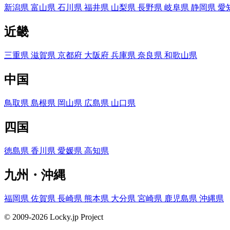
新潟県
富山県
石川県
福井県
山梨県
長野県
岐阜県
静岡県
愛
近畿
三重県
滋賀県
京都府
大阪府
兵庫県
奈良県
和歌山県
中国
鳥取県
島根県
岡山県
広島県
山口県
四国
徳島県
香川県
愛媛県
高知県
九州・沖縄
福岡県
佐賀県
長崎県
熊本県
大分県
宮崎県
鹿児島県
沖縄県
© 2009-2026 Locky.jp Project