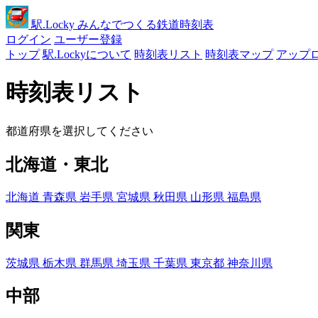
駅
.Locky
みんなでつくる鉄道時刻表
ログイン
ユーザー登録
トップ
駅.Lockyについて
時刻表リスト
時刻表マップ
アップ
時刻表リスト
都道府県を選択してください
北海道・東北
北海道
青森県
岩手県
宮城県
秋田県
山形県
福島県
関東
茨城県
栃木県
群馬県
埼玉県
千葉県
東京都
神奈川県
中部