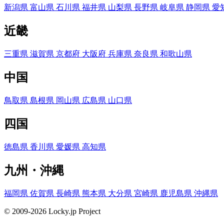
新潟県
富山県
石川県
福井県
山梨県
長野県
岐阜県
静岡県
愛
近畿
三重県
滋賀県
京都府
大阪府
兵庫県
奈良県
和歌山県
中国
鳥取県
島根県
岡山県
広島県
山口県
四国
徳島県
香川県
愛媛県
高知県
九州・沖縄
福岡県
佐賀県
長崎県
熊本県
大分県
宮崎県
鹿児島県
沖縄県
© 2009-2026 Locky.jp Project