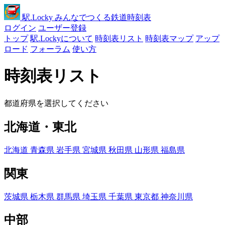
駅
.Locky
みんなでつくる鉄道時刻表
ログイン
ユーザー登録
トップ
駅.Lockyについて
時刻表リスト
時刻表マップ
アップ
ロード
フォーラム
使い方
時刻表リスト
都道府県を選択してください
北海道・東北
北海道
青森県
岩手県
宮城県
秋田県
山形県
福島県
関東
茨城県
栃木県
群馬県
埼玉県
千葉県
東京都
神奈川県
中部