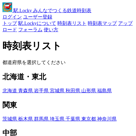
駅
.Locky
みんなでつくる鉄道時刻表
ログイン
ユーザー登録
トップ
駅.Lockyについて
時刻表リスト
時刻表マップ
アップ
ロード
フォーラム
使い方
時刻表リスト
都道府県を選択してください
北海道・東北
北海道
青森県
岩手県
宮城県
秋田県
山形県
福島県
関東
茨城県
栃木県
群馬県
埼玉県
千葉県
東京都
神奈川県
中部