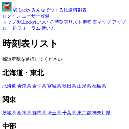
駅
.Locky
みんなでつくる鉄道時刻表
ログイン
ユーザー登録
トップ
駅.Lockyについて
時刻表リスト
時刻表マップ
アップ
ロード
フォーラム
使い方
時刻表リスト
都道府県を選択してください
北海道・東北
北海道
青森県
岩手県
宮城県
秋田県
山形県
福島県
関東
茨城県
栃木県
群馬県
埼玉県
千葉県
東京都
神奈川県
中部