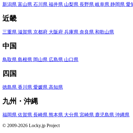
新潟県
富山県
石川県
福井県
山梨県
長野県
岐阜県
静岡県
愛
近畿
三重県
滋賀県
京都府
大阪府
兵庫県
奈良県
和歌山県
中国
鳥取県
島根県
岡山県
広島県
山口県
四国
徳島県
香川県
愛媛県
高知県
九州・沖縄
福岡県
佐賀県
長崎県
熊本県
大分県
宮崎県
鹿児島県
沖縄県
© 2009-2026 Locky.jp Project