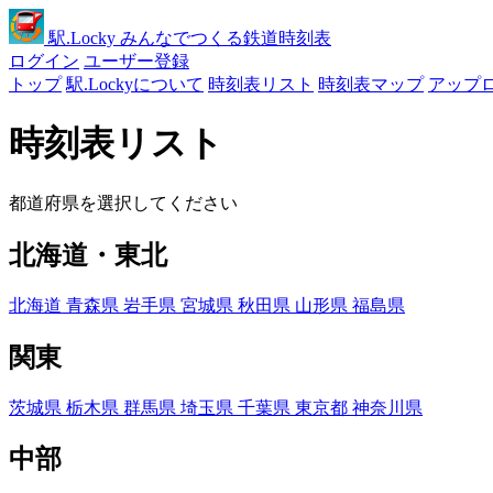
駅
.Locky
みんなでつくる鉄道時刻表
ログイン
ユーザー登録
トップ
駅.Lockyについて
時刻表リスト
時刻表マップ
アップ
時刻表リスト
都道府県を選択してください
北海道・東北
北海道
青森県
岩手県
宮城県
秋田県
山形県
福島県
関東
茨城県
栃木県
群馬県
埼玉県
千葉県
東京都
神奈川県
中部