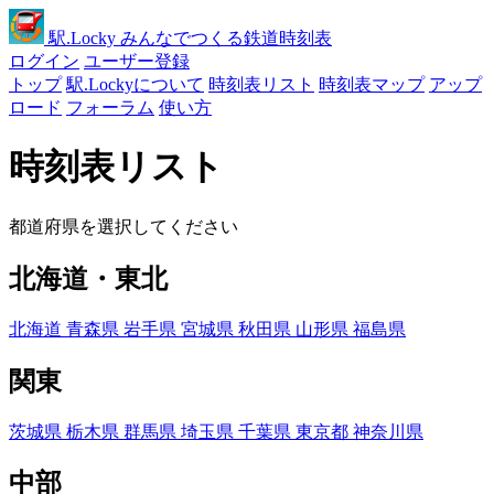
駅
.Locky
みんなでつくる鉄道時刻表
ログイン
ユーザー登録
トップ
駅.Lockyについて
時刻表リスト
時刻表マップ
アップ
ロード
フォーラム
使い方
時刻表リスト
都道府県を選択してください
北海道・東北
北海道
青森県
岩手県
宮城県
秋田県
山形県
福島県
関東
茨城県
栃木県
群馬県
埼玉県
千葉県
東京都
神奈川県
中部