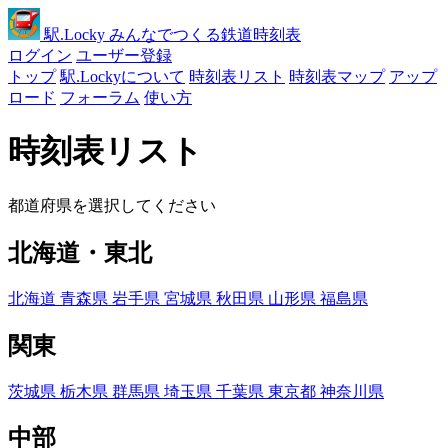
駅
.Locky
みんなでつくる鉄道時刻表
ログイン
ユーザー登録
トップ
駅.Lockyについて
時刻表リスト
時刻表マップ
アップ
ロード
フォーラム
使い方
時刻表リスト
都道府県を選択してください
北海道・東北
北海道
青森県
岩手県
宮城県
秋田県
山形県
福島県
関東
茨城県
栃木県
群馬県
埼玉県
千葉県
東京都
神奈川県
中部