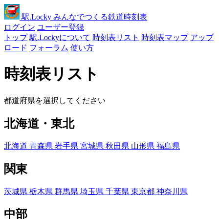
駅
.Locky
みんなでつくる鉄道時刻表
ログイン
ユーザー登録
トップ
駅.Lockyについて
時刻表リスト
時刻表マップ
アップ
ロード
フォーラム
使い方
時刻表リスト
都道府県を選択してください
北海道・東北
北海道
青森県
岩手県
宮城県
秋田県
山形県
福島県
関東
茨城県
栃木県
群馬県
埼玉県
千葉県
東京都
神奈川県
中部