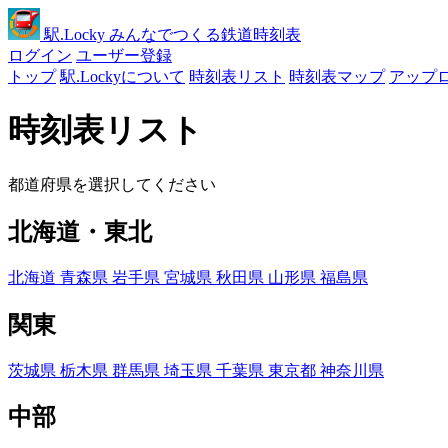
駅
.Locky
みんなでつくる鉄道時刻表
ログイン
ユーザー登録
トップ
駅.Lockyについて
時刻表リスト
時刻表マップ
アップ
時刻表リスト
都道府県を選択してください
北海道・東北
北海道
青森県
岩手県
宮城県
秋田県
山形県
福島県
関東
茨城県
栃木県
群馬県
埼玉県
千葉県
東京都
神奈川県
中部