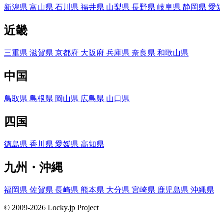
新潟県
富山県
石川県
福井県
山梨県
長野県
岐阜県
静岡県
愛
近畿
三重県
滋賀県
京都府
大阪府
兵庫県
奈良県
和歌山県
中国
鳥取県
島根県
岡山県
広島県
山口県
四国
徳島県
香川県
愛媛県
高知県
九州・沖縄
福岡県
佐賀県
長崎県
熊本県
大分県
宮崎県
鹿児島県
沖縄県
© 2009-2026 Locky.jp Project