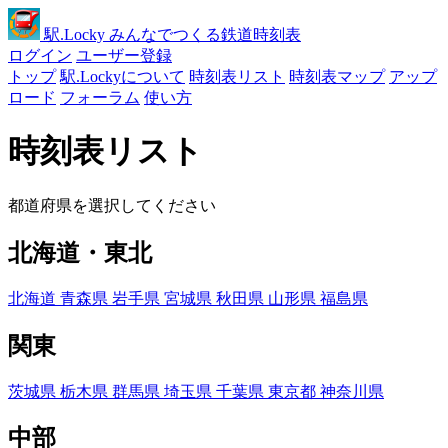
駅
.Locky
みんなでつくる鉄道時刻表
ログイン
ユーザー登録
トップ
駅.Lockyについて
時刻表リスト
時刻表マップ
アップ
ロード
フォーラム
使い方
時刻表リスト
都道府県を選択してください
北海道・東北
北海道
青森県
岩手県
宮城県
秋田県
山形県
福島県
関東
茨城県
栃木県
群馬県
埼玉県
千葉県
東京都
神奈川県
中部