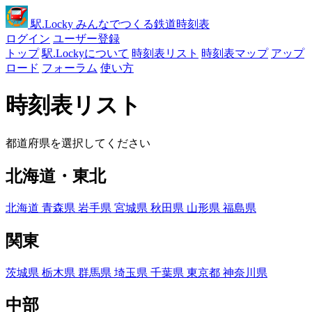
駅
.Locky
みんなでつくる鉄道時刻表
ログイン
ユーザー登録
トップ
駅.Lockyについて
時刻表リスト
時刻表マップ
アップ
ロード
フォーラム
使い方
時刻表リスト
都道府県を選択してください
北海道・東北
北海道
青森県
岩手県
宮城県
秋田県
山形県
福島県
関東
茨城県
栃木県
群馬県
埼玉県
千葉県
東京都
神奈川県
中部