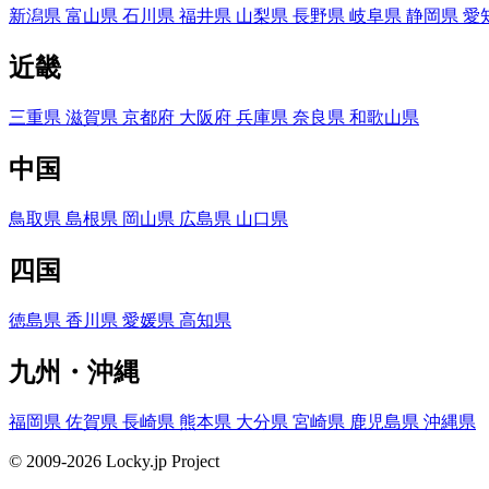
新潟県
富山県
石川県
福井県
山梨県
長野県
岐阜県
静岡県
愛
近畿
三重県
滋賀県
京都府
大阪府
兵庫県
奈良県
和歌山県
中国
鳥取県
島根県
岡山県
広島県
山口県
四国
徳島県
香川県
愛媛県
高知県
九州・沖縄
福岡県
佐賀県
長崎県
熊本県
大分県
宮崎県
鹿児島県
沖縄県
© 2009-2026 Locky.jp Project