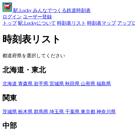
駅
.Locky
みんなでつくる鉄道時刻表
ログイン
ユーザー登録
トップ
駅.Lockyについて
時刻表リスト
時刻表マップ
アップ
時刻表リスト
都道府県を選択してください
北海道・東北
北海道
青森県
岩手県
宮城県
秋田県
山形県
福島県
関東
茨城県
栃木県
群馬県
埼玉県
千葉県
東京都
神奈川県
中部