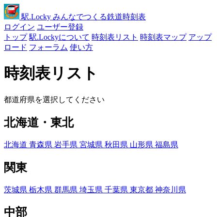
駅
.Locky
みんなでつくる鉄道時刻表
ログイン
ユーザー登録
トップ
駅.Lockyについて
時刻表リスト
時刻表マップ
アップ
ロード
フォーラム
使い方
時刻表リスト
都道府県を選択してください
北海道・東北
北海道
青森県
岩手県
宮城県
秋田県
山形県
福島県
関東
茨城県
栃木県
群馬県
埼玉県
千葉県
東京都
神奈川県
中部