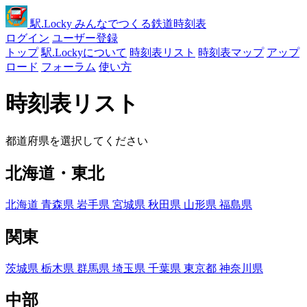
駅
.Locky
みんなでつくる鉄道時刻表
ログイン
ユーザー登録
トップ
駅.Lockyについて
時刻表リスト
時刻表マップ
アップ
ロード
フォーラム
使い方
時刻表リスト
都道府県を選択してください
北海道・東北
北海道
青森県
岩手県
宮城県
秋田県
山形県
福島県
関東
茨城県
栃木県
群馬県
埼玉県
千葉県
東京都
神奈川県
中部