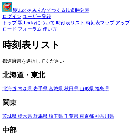
駅
.Locky
みんなでつくる鉄道時刻表
ログイン
ユーザー登録
トップ
駅.Lockyについて
時刻表リスト
時刻表マップ
アップ
ロード
フォーラム
使い方
時刻表リスト
都道府県を選択してください
北海道・東北
北海道
青森県
岩手県
宮城県
秋田県
山形県
福島県
関東
茨城県
栃木県
群馬県
埼玉県
千葉県
東京都
神奈川県
中部