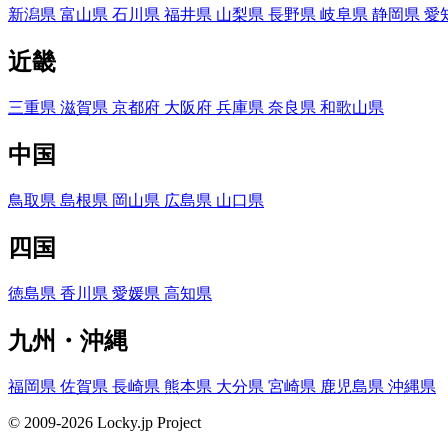
新潟県
富山県
石川県
福井県
山梨県
長野県
岐阜県
静岡県
愛
近畿
三重県
滋賀県
京都府
大阪府
兵庫県
奈良県
和歌山県
中国
鳥取県
島根県
岡山県
広島県
山口県
四国
徳島県
香川県
愛媛県
高知県
九州・沖縄
福岡県
佐賀県
長崎県
熊本県
大分県
宮崎県
鹿児島県
沖縄県
© 2009-2026 Locky.jp Project