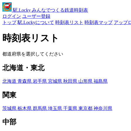
駅
.Locky
みんなでつくる鉄道時刻表
ログイン
ユーザー登録
トップ
駅.Lockyについて
時刻表リスト
時刻表マップ
アップ
時刻表リスト
都道府県を選択してください
北海道・東北
北海道
青森県
岩手県
宮城県
秋田県
山形県
福島県
関東
茨城県
栃木県
群馬県
埼玉県
千葉県
東京都
神奈川県
中部