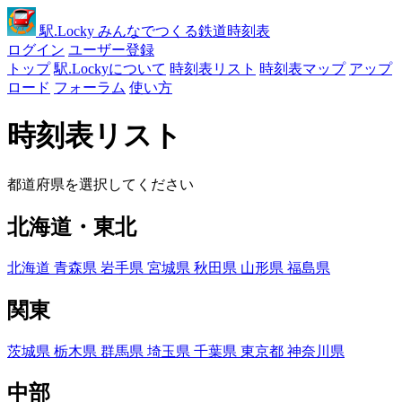
駅
.Locky
みんなでつくる鉄道時刻表
ログイン
ユーザー登録
トップ
駅.Lockyについて
時刻表リスト
時刻表マップ
アップ
ロード
フォーラム
使い方
時刻表リスト
都道府県を選択してください
北海道・東北
北海道
青森県
岩手県
宮城県
秋田県
山形県
福島県
関東
茨城県
栃木県
群馬県
埼玉県
千葉県
東京都
神奈川県
中部