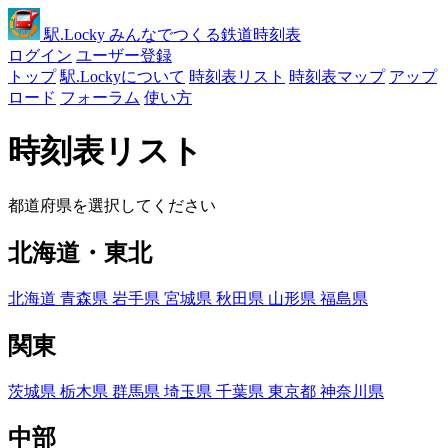
駅
.Locky
みんなでつくる鉄道時刻表
ログイン
ユーザー登録
トップ
駅.Lockyについて
時刻表リスト
時刻表マップ
アップ
ロード
フォーラム
使い方
時刻表リスト
都道府県を選択してください
北海道・東北
北海道
青森県
岩手県
宮城県
秋田県
山形県
福島県
関東
茨城県
栃木県
群馬県
埼玉県
千葉県
東京都
神奈川県
中部