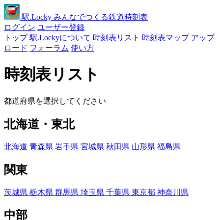
駅
.Locky
みんなでつくる鉄道時刻表
ログイン
ユーザー登録
トップ
駅.Lockyについて
時刻表リスト
時刻表マップ
アップ
ロード
フォーラム
使い方
時刻表リスト
都道府県を選択してください
北海道・東北
北海道
青森県
岩手県
宮城県
秋田県
山形県
福島県
関東
茨城県
栃木県
群馬県
埼玉県
千葉県
東京都
神奈川県
中部