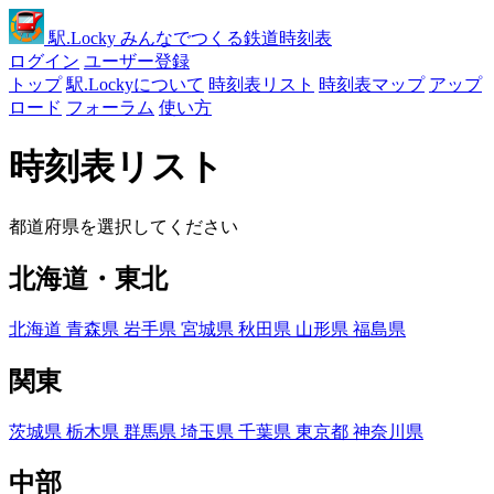
駅
.Locky
みんなでつくる鉄道時刻表
ログイン
ユーザー登録
トップ
駅.Lockyについて
時刻表リスト
時刻表マップ
アップ
ロード
フォーラム
使い方
時刻表リスト
都道府県を選択してください
北海道・東北
北海道
青森県
岩手県
宮城県
秋田県
山形県
福島県
関東
茨城県
栃木県
群馬県
埼玉県
千葉県
東京都
神奈川県
中部