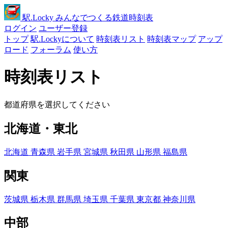
駅
.Locky
みんなでつくる鉄道時刻表
ログイン
ユーザー登録
トップ
駅.Lockyについて
時刻表リスト
時刻表マップ
アップ
ロード
フォーラム
使い方
時刻表リスト
都道府県を選択してください
北海道・東北
北海道
青森県
岩手県
宮城県
秋田県
山形県
福島県
関東
茨城県
栃木県
群馬県
埼玉県
千葉県
東京都
神奈川県
中部