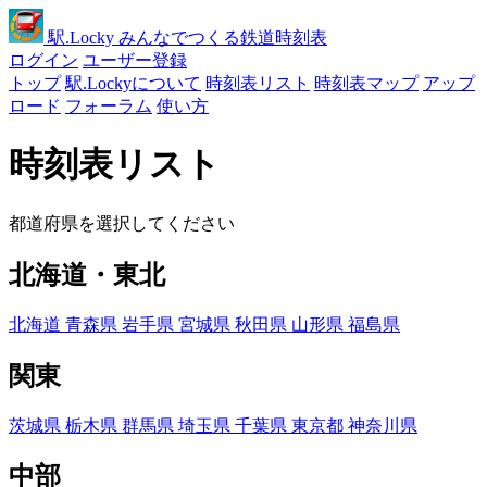
駅
.Locky
みんなでつくる鉄道時刻表
ログイン
ユーザー登録
トップ
駅.Lockyについて
時刻表リスト
時刻表マップ
アップ
ロード
フォーラム
使い方
時刻表リスト
都道府県を選択してください
北海道・東北
北海道
青森県
岩手県
宮城県
秋田県
山形県
福島県
関東
茨城県
栃木県
群馬県
埼玉県
千葉県
東京都
神奈川県
中部