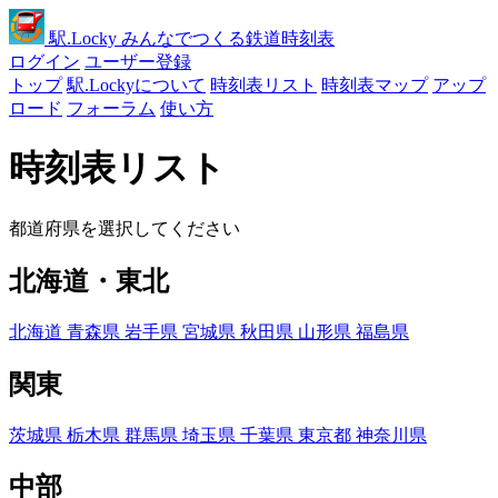
駅
.Locky
みんなでつくる鉄道時刻表
ログイン
ユーザー登録
トップ
駅.Lockyについて
時刻表リスト
時刻表マップ
アップ
ロード
フォーラム
使い方
時刻表リスト
都道府県を選択してください
北海道・東北
北海道
青森県
岩手県
宮城県
秋田県
山形県
福島県
関東
茨城県
栃木県
群馬県
埼玉県
千葉県
東京都
神奈川県
中部