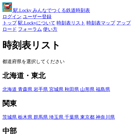
駅
.Locky
みんなでつくる鉄道時刻表
ログイン
ユーザー登録
トップ
駅.Lockyについて
時刻表リスト
時刻表マップ
アップ
ロード
フォーラム
使い方
時刻表リスト
都道府県を選択してください
北海道・東北
北海道
青森県
岩手県
宮城県
秋田県
山形県
福島県
関東
茨城県
栃木県
群馬県
埼玉県
千葉県
東京都
神奈川県
中部