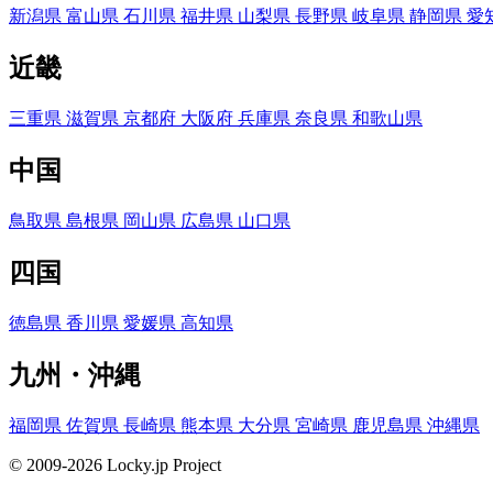
新潟県
富山県
石川県
福井県
山梨県
長野県
岐阜県
静岡県
愛
近畿
三重県
滋賀県
京都府
大阪府
兵庫県
奈良県
和歌山県
中国
鳥取県
島根県
岡山県
広島県
山口県
四国
徳島県
香川県
愛媛県
高知県
九州・沖縄
福岡県
佐賀県
長崎県
熊本県
大分県
宮崎県
鹿児島県
沖縄県
© 2009-2026 Locky.jp Project