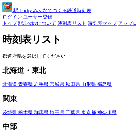
駅
.Locky
みんなでつくる鉄道時刻表
ログイン
ユーザー登録
トップ
駅.Lockyについて
時刻表リスト
時刻表マップ
アップ
時刻表リスト
都道府県を選択してください
北海道・東北
北海道
青森県
岩手県
宮城県
秋田県
山形県
福島県
関東
茨城県
栃木県
群馬県
埼玉県
千葉県
東京都
神奈川県
中部