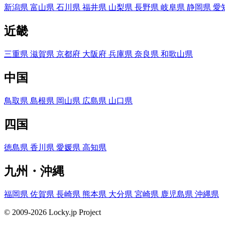
新潟県
富山県
石川県
福井県
山梨県
長野県
岐阜県
静岡県
愛
近畿
三重県
滋賀県
京都府
大阪府
兵庫県
奈良県
和歌山県
中国
鳥取県
島根県
岡山県
広島県
山口県
四国
徳島県
香川県
愛媛県
高知県
九州・沖縄
福岡県
佐賀県
長崎県
熊本県
大分県
宮崎県
鹿児島県
沖縄県
© 2009-2026 Locky.jp Project