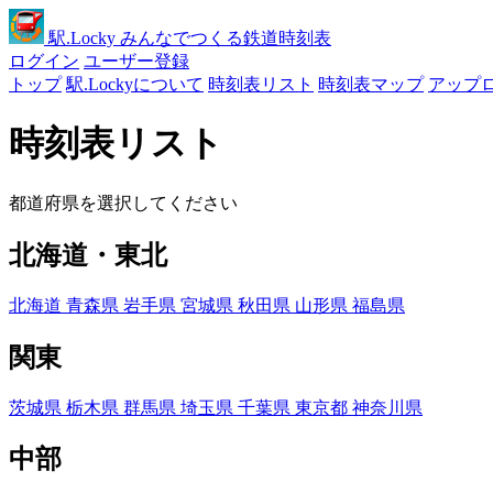
駅
.Locky
みんなでつくる鉄道時刻表
ログイン
ユーザー登録
トップ
駅.Lockyについて
時刻表リスト
時刻表マップ
アップ
時刻表リスト
都道府県を選択してください
北海道・東北
北海道
青森県
岩手県
宮城県
秋田県
山形県
福島県
関東
茨城県
栃木県
群馬県
埼玉県
千葉県
東京都
神奈川県
中部