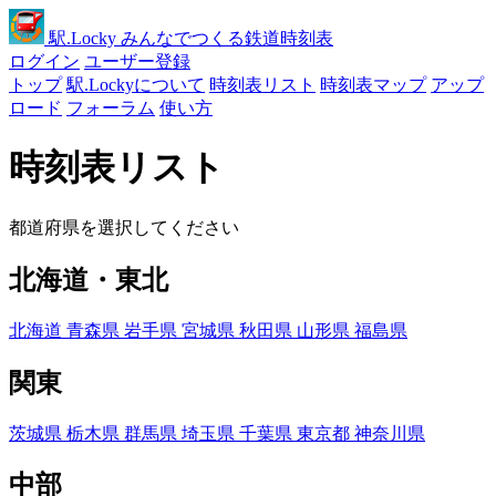
駅
.Locky
みんなでつくる鉄道時刻表
ログイン
ユーザー登録
トップ
駅.Lockyについて
時刻表リスト
時刻表マップ
アップ
ロード
フォーラム
使い方
時刻表リスト
都道府県を選択してください
北海道・東北
北海道
青森県
岩手県
宮城県
秋田県
山形県
福島県
関東
茨城県
栃木県
群馬県
埼玉県
千葉県
東京都
神奈川県
中部