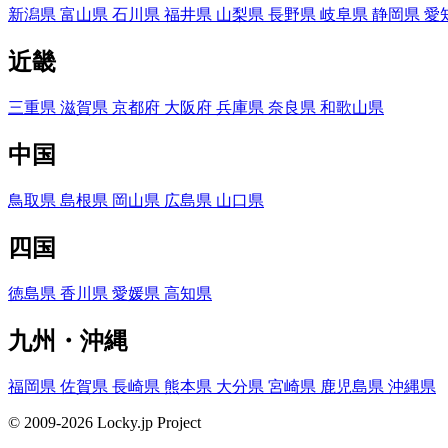
新潟県
富山県
石川県
福井県
山梨県
長野県
岐阜県
静岡県
愛
近畿
三重県
滋賀県
京都府
大阪府
兵庫県
奈良県
和歌山県
中国
鳥取県
島根県
岡山県
広島県
山口県
四国
徳島県
香川県
愛媛県
高知県
九州・沖縄
福岡県
佐賀県
長崎県
熊本県
大分県
宮崎県
鹿児島県
沖縄県
© 2009-2026 Locky.jp Project