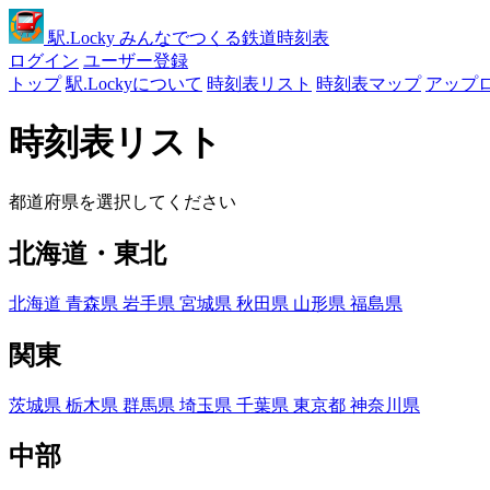
駅
.Locky
みんなでつくる鉄道時刻表
ログイン
ユーザー登録
トップ
駅.Lockyについて
時刻表リスト
時刻表マップ
アップ
時刻表リスト
都道府県を選択してください
北海道・東北
北海道
青森県
岩手県
宮城県
秋田県
山形県
福島県
関東
茨城県
栃木県
群馬県
埼玉県
千葉県
東京都
神奈川県
中部