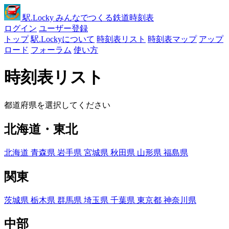
駅
.Locky
みんなでつくる鉄道時刻表
ログイン
ユーザー登録
トップ
駅.Lockyについて
時刻表リスト
時刻表マップ
アップ
ロード
フォーラム
使い方
時刻表リスト
都道府県を選択してください
北海道・東北
北海道
青森県
岩手県
宮城県
秋田県
山形県
福島県
関東
茨城県
栃木県
群馬県
埼玉県
千葉県
東京都
神奈川県
中部