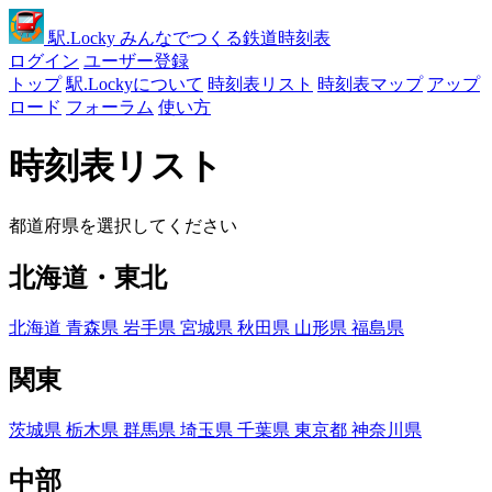
駅
.Locky
みんなでつくる鉄道時刻表
ログイン
ユーザー登録
トップ
駅.Lockyについて
時刻表リスト
時刻表マップ
アップ
ロード
フォーラム
使い方
時刻表リスト
都道府県を選択してください
北海道・東北
北海道
青森県
岩手県
宮城県
秋田県
山形県
福島県
関東
茨城県
栃木県
群馬県
埼玉県
千葉県
東京都
神奈川県
中部