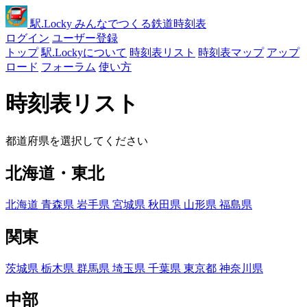
駅
.Locky
みんなでつくる鉄道時刻表
ログイン
ユーザー登録
トップ
駅.Lockyについて
時刻表リスト
時刻表マップ
アップ
ロード
フォーラム
使い方
時刻表リスト
都道府県を選択してください
北海道・東北
北海道
青森県
岩手県
宮城県
秋田県
山形県
福島県
関東
茨城県
栃木県
群馬県
埼玉県
千葉県
東京都
神奈川県
中部