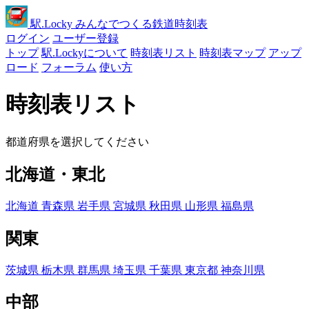
駅
.Locky
みんなでつくる鉄道時刻表
ログイン
ユーザー登録
トップ
駅.Lockyについて
時刻表リスト
時刻表マップ
アップ
ロード
フォーラム
使い方
時刻表リスト
都道府県を選択してください
北海道・東北
北海道
青森県
岩手県
宮城県
秋田県
山形県
福島県
関東
茨城県
栃木県
群馬県
埼玉県
千葉県
東京都
神奈川県
中部