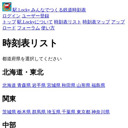
駅
.Locky
みんなでつくる鉄道時刻表
ログイン
ユーザー登録
トップ
駅.Lockyについて
時刻表リスト
時刻表マップ
アップ
ロード
フォーラム
使い方
時刻表リスト
都道府県を選択してください
北海道・東北
北海道
青森県
岩手県
宮城県
秋田県
山形県
福島県
関東
茨城県
栃木県
群馬県
埼玉県
千葉県
東京都
神奈川県
中部