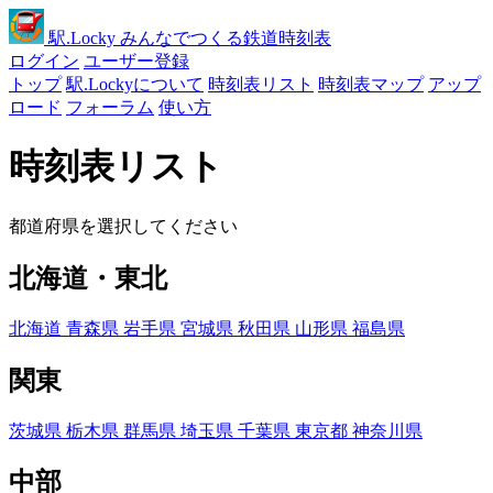
駅
.Locky
みんなでつくる鉄道時刻表
ログイン
ユーザー登録
トップ
駅.Lockyについて
時刻表リスト
時刻表マップ
アップ
ロード
フォーラム
使い方
時刻表リスト
都道府県を選択してください
北海道・東北
北海道
青森県
岩手県
宮城県
秋田県
山形県
福島県
関東
茨城県
栃木県
群馬県
埼玉県
千葉県
東京都
神奈川県
中部