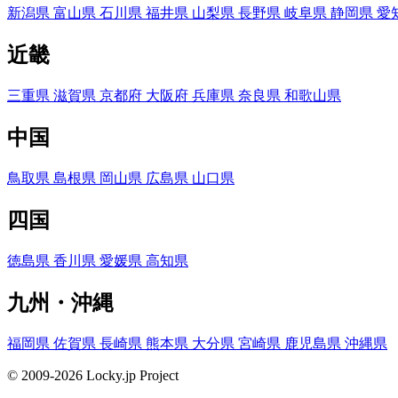
新潟県
富山県
石川県
福井県
山梨県
長野県
岐阜県
静岡県
愛
近畿
三重県
滋賀県
京都府
大阪府
兵庫県
奈良県
和歌山県
中国
鳥取県
島根県
岡山県
広島県
山口県
四国
徳島県
香川県
愛媛県
高知県
九州・沖縄
福岡県
佐賀県
長崎県
熊本県
大分県
宮崎県
鹿児島県
沖縄県
© 2009-2026 Locky.jp Project