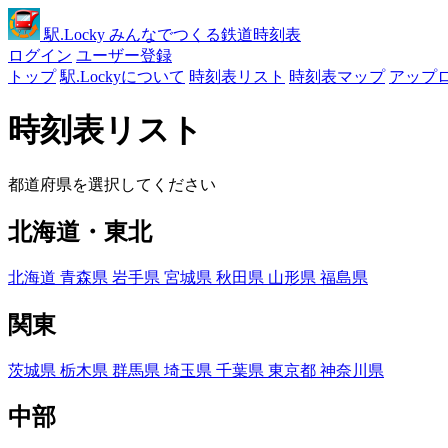
駅
.Locky
みんなでつくる鉄道時刻表
ログイン
ユーザー登録
トップ
駅.Lockyについて
時刻表リスト
時刻表マップ
アップ
時刻表リスト
都道府県を選択してください
北海道・東北
北海道
青森県
岩手県
宮城県
秋田県
山形県
福島県
関東
茨城県
栃木県
群馬県
埼玉県
千葉県
東京都
神奈川県
中部