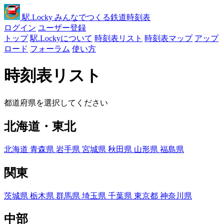
駅
.Locky
みんなでつくる鉄道時刻表
ログイン
ユーザー登録
トップ
駅.Lockyについて
時刻表リスト
時刻表マップ
アップ
ロード
フォーラム
使い方
時刻表リスト
都道府県を選択してください
北海道・東北
北海道
青森県
岩手県
宮城県
秋田県
山形県
福島県
関東
茨城県
栃木県
群馬県
埼玉県
千葉県
東京都
神奈川県
中部