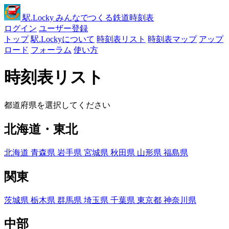
駅
.Locky
みんなでつくる鉄道時刻表
ログイン
ユーザー登録
トップ
駅.Lockyについて
時刻表リスト
時刻表マップ
アップ
ロード
フォーラム
使い方
時刻表リスト
都道府県を選択してください
北海道・東北
北海道
青森県
岩手県
宮城県
秋田県
山形県
福島県
関東
茨城県
栃木県
群馬県
埼玉県
千葉県
東京都
神奈川県
中部