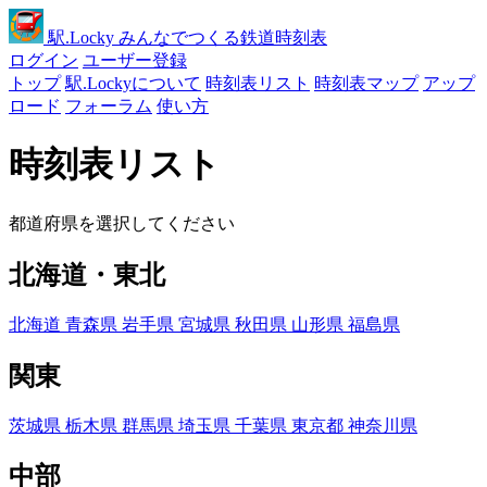
駅
.Locky
みんなでつくる鉄道時刻表
ログイン
ユーザー登録
トップ
駅.Lockyについて
時刻表リスト
時刻表マップ
アップ
ロード
フォーラム
使い方
時刻表リスト
都道府県を選択してください
北海道・東北
北海道
青森県
岩手県
宮城県
秋田県
山形県
福島県
関東
茨城県
栃木県
群馬県
埼玉県
千葉県
東京都
神奈川県
中部