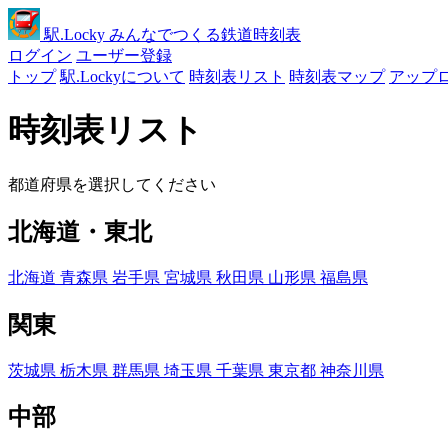
駅
.Locky
みんなでつくる鉄道時刻表
ログイン
ユーザー登録
トップ
駅.Lockyについて
時刻表リスト
時刻表マップ
アップ
時刻表リスト
都道府県を選択してください
北海道・東北
北海道
青森県
岩手県
宮城県
秋田県
山形県
福島県
関東
茨城県
栃木県
群馬県
埼玉県
千葉県
東京都
神奈川県
中部