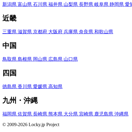
新潟県
富山県
石川県
福井県
山梨県
長野県
岐阜県
静岡県
愛
近畿
三重県
滋賀県
京都府
大阪府
兵庫県
奈良県
和歌山県
中国
鳥取県
島根県
岡山県
広島県
山口県
四国
徳島県
香川県
愛媛県
高知県
九州・沖縄
福岡県
佐賀県
長崎県
熊本県
大分県
宮崎県
鹿児島県
沖縄県
© 2009-2026 Locky.jp Project