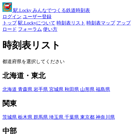
駅
.Locky
みんなでつくる鉄道時刻表
ログイン
ユーザー登録
トップ
駅.Lockyについて
時刻表リスト
時刻表マップ
アップ
ロード
フォーラム
使い方
時刻表リスト
都道府県を選択してください
北海道・東北
北海道
青森県
岩手県
宮城県
秋田県
山形県
福島県
関東
茨城県
栃木県
群馬県
埼玉県
千葉県
東京都
神奈川県
中部