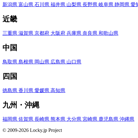
新潟県
富山県
石川県
福井県
山梨県
長野県
岐阜県
静岡県
愛
近畿
三重県
滋賀県
京都府
大阪府
兵庫県
奈良県
和歌山県
中国
鳥取県
島根県
岡山県
広島県
山口県
四国
徳島県
香川県
愛媛県
高知県
九州・沖縄
福岡県
佐賀県
長崎県
熊本県
大分県
宮崎県
鹿児島県
沖縄県
© 2009-2026 Locky.jp Project