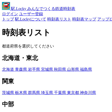
駅
.Locky
みんなでつくる鉄道時刻表
ログイン
ユーザー登録
トップ
駅.Lockyについて
時刻表リスト
時刻表マップ
アップ
時刻表リスト
都道府県を選択してください
北海道・東北
北海道
青森県
岩手県
宮城県
秋田県
山形県
福島県
関東
茨城県
栃木県
群馬県
埼玉県
千葉県
東京都
神奈川県
中部