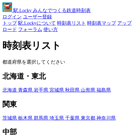
駅
.Locky
みんなでつくる鉄道時刻表
ログイン
ユーザー登録
トップ
駅.Lockyについて
時刻表リスト
時刻表マップ
アップ
ロード
フォーラム
使い方
時刻表リスト
都道府県を選択してください
北海道・東北
北海道
青森県
岩手県
宮城県
秋田県
山形県
福島県
関東
茨城県
栃木県
群馬県
埼玉県
千葉県
東京都
神奈川県
中部