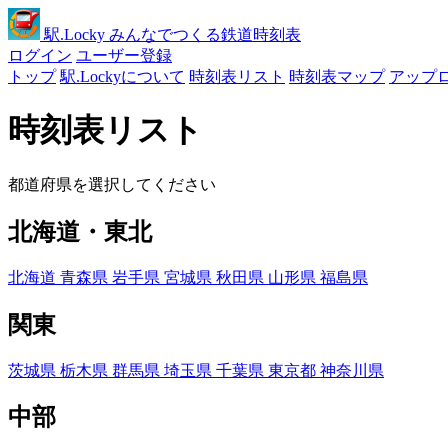
駅
.Locky
みんなでつくる鉄道時刻表
ログイン
ユーザー登録
トップ
駅.Lockyについて
時刻表リスト
時刻表マップ
アップ
時刻表リスト
都道府県を選択してください
北海道・東北
北海道
青森県
岩手県
宮城県
秋田県
山形県
福島県
関東
茨城県
栃木県
群馬県
埼玉県
千葉県
東京都
神奈川県
中部