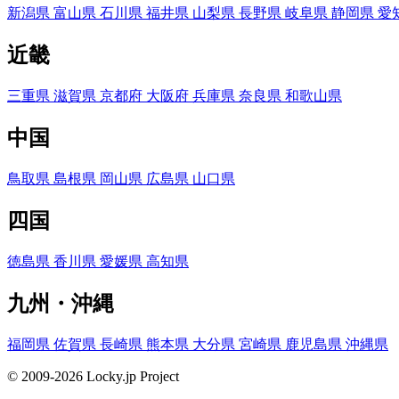
新潟県
富山県
石川県
福井県
山梨県
長野県
岐阜県
静岡県
愛
近畿
三重県
滋賀県
京都府
大阪府
兵庫県
奈良県
和歌山県
中国
鳥取県
島根県
岡山県
広島県
山口県
四国
徳島県
香川県
愛媛県
高知県
九州・沖縄
福岡県
佐賀県
長崎県
熊本県
大分県
宮崎県
鹿児島県
沖縄県
© 2009-2026 Locky.jp Project