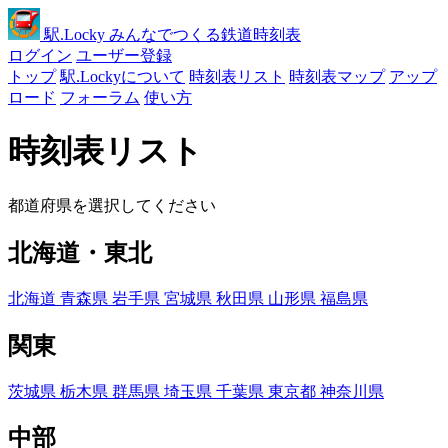
駅
.Locky
みんなでつくる鉄道時刻表
ログイン
ユーザー登録
トップ
駅.Lockyについて
時刻表リスト
時刻表マップ
アップ
ロード
フォーラム
使い方
時刻表リスト
都道府県を選択してください
北海道・東北
北海道
青森県
岩手県
宮城県
秋田県
山形県
福島県
関東
茨城県
栃木県
群馬県
埼玉県
千葉県
東京都
神奈川県
中部