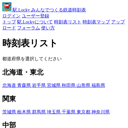
駅
.Locky
みんなでつくる鉄道時刻表
ログイン
ユーザー登録
トップ
駅.Lockyについて
時刻表リスト
時刻表マップ
アップ
ロード
フォーラム
使い方
時刻表リスト
都道府県を選択してください
北海道・東北
北海道
青森県
岩手県
宮城県
秋田県
山形県
福島県
関東
茨城県
栃木県
群馬県
埼玉県
千葉県
東京都
神奈川県
中部